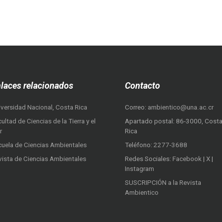
laces relacionados
Contacto
iversidad Nacional, Costa Rica
Correo:
ambientico@una.ac.cr
ultad de Ciencias de la Tierra y el
Apartado postal: 86-3000, Cost
r
Rica
cuela de Ciencias Ambientales
Teléfono:
2277-3688
vista de Ciencias Ambientales
Redes Sociales:
Facebook
|
X
|
Instagram
SUSCRIPCIÓN a la Revista
Ambientico