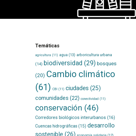
Temáticas
agua
(13)
arboricultura urbana
agricultura
(11)
biodiversidad
(29)
bosques
(14)
Cambio climático
(20)
(61)
ciudades
(25)
CBI
(11)
comunidades
(22)
conectividad
(11)
conservación
(46)
Corredores biológicos interurbanos
(16)
desarrollo
Cuencas hidrográficas
(15)
sostenible
(26)
economía solidaria
(12)