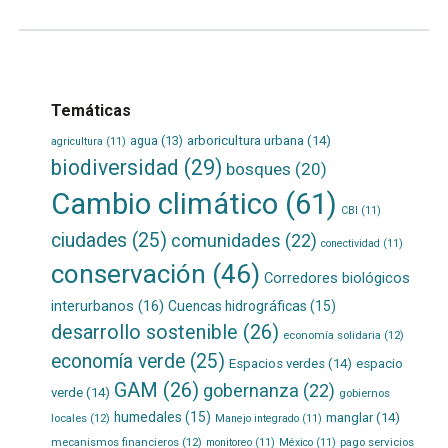
Temáticas
agua
(13)
arboricultura urbana
(14)
agricultura
(11)
biodiversidad
(29)
bosques
(20)
Cambio climático
(61)
CBI
(11)
ciudades
(25)
comunidades
(22)
conectividad
(11)
conservación
(46)
Corredores biológicos
interurbanos
(16)
Cuencas hidrográficas
(15)
desarrollo sostenible
(26)
economía solidaria
(12)
economía verde
(25)
Espacios verdes
(14)
espacio
GAM
(26)
gobernanza
(22)
verde
(14)
gobiernos
humedales
(15)
manglar
(14)
locales
(12)
Manejo integrado
(11)
mecanismos financieros
(12)
pago servicios
monitoreo
(11)
México
(11)