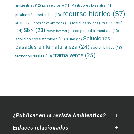
ambientales
(12)
paisaje urbano
(11)
Plantaciones forestales
(11)
recurso hídrico
(37)
producción sostenible
(13)
San José
REDD
(12)
Residuos sólidos
(12)
Redes de colaboración
(11)
SbN
(23)
(14)
seguridad alimentaria
(13)
sector forestal
(11)
Soluciones
servicios ecosistémicos
(13)
SINAC
(11)
basadas en la naturaleza
(24)
sostenibilidad
(13)
trama verde
(25)
territorios rurales
(13)
¿Publicar en la revista Ambientico?
Enlaces relacionados