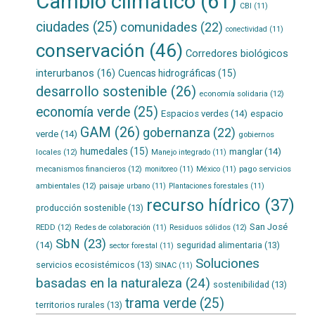
Cambio climático
(61)
CBI
(11)
ciudades
(25)
comunidades
(22)
conectividad
(11)
conservación
(46)
Corredores biológicos
interurbanos
(16)
Cuencas hidrográficas
(15)
desarrollo sostenible
(26)
economía solidaria
(12)
economía verde
(25)
Espacios verdes
(14)
espacio
GAM
(26)
gobernanza
(22)
verde
(14)
gobiernos
humedales
(15)
manglar
(14)
locales
(12)
Manejo integrado
(11)
mecanismos financieros
(12)
pago servicios
monitoreo
(11)
México
(11)
ambientales
(12)
paisaje urbano
(11)
Plantaciones forestales
(11)
recurso hídrico
(37)
producción sostenible
(13)
San José
REDD
(12)
Residuos sólidos
(12)
Redes de colaboración
(11)
SbN
(23)
(14)
seguridad alimentaria
(13)
sector forestal
(11)
Soluciones
servicios ecosistémicos
(13)
SINAC
(11)
basadas en la naturaleza
(24)
sostenibilidad
(13)
trama verde
(25)
territorios rurales
(13)