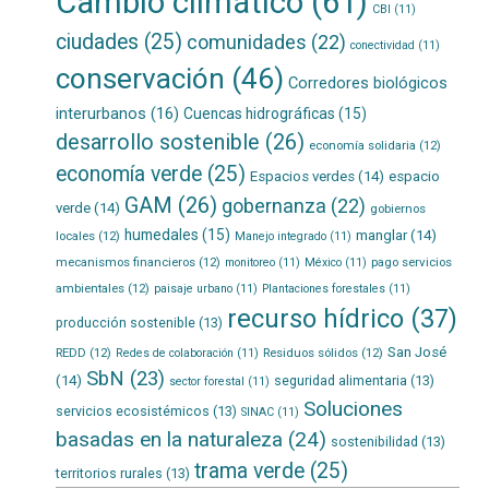
Cambio climático
(61)
CBI
(11)
ciudades
(25)
comunidades
(22)
conectividad
(11)
conservación
(46)
Corredores biológicos
interurbanos
(16)
Cuencas hidrográficas
(15)
desarrollo sostenible
(26)
economía solidaria
(12)
economía verde
(25)
Espacios verdes
(14)
espacio
GAM
(26)
gobernanza
(22)
verde
(14)
gobiernos
humedales
(15)
manglar
(14)
locales
(12)
Manejo integrado
(11)
mecanismos financieros
(12)
pago servicios
monitoreo
(11)
México
(11)
ambientales
(12)
paisaje urbano
(11)
Plantaciones forestales
(11)
recurso hídrico
(37)
producción sostenible
(13)
San José
REDD
(12)
Residuos sólidos
(12)
Redes de colaboración
(11)
SbN
(23)
(14)
seguridad alimentaria
(13)
sector forestal
(11)
Soluciones
servicios ecosistémicos
(13)
SINAC
(11)
basadas en la naturaleza
(24)
sostenibilidad
(13)
trama verde
(25)
territorios rurales
(13)