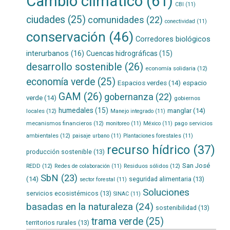
Cambio climático
(61)
CBI
(11)
ciudades
(25)
comunidades
(22)
conectividad
(11)
conservación
(46)
Corredores biológicos
interurbanos
(16)
Cuencas hidrográficas
(15)
desarrollo sostenible
(26)
economía solidaria
(12)
economía verde
(25)
Espacios verdes
(14)
espacio
GAM
(26)
gobernanza
(22)
verde
(14)
gobiernos
humedales
(15)
manglar
(14)
locales
(12)
Manejo integrado
(11)
mecanismos financieros
(12)
pago servicios
monitoreo
(11)
México
(11)
ambientales
(12)
paisaje urbano
(11)
Plantaciones forestales
(11)
recurso hídrico
(37)
producción sostenible
(13)
San José
REDD
(12)
Residuos sólidos
(12)
Redes de colaboración
(11)
SbN
(23)
(14)
seguridad alimentaria
(13)
sector forestal
(11)
Soluciones
servicios ecosistémicos
(13)
SINAC
(11)
basadas en la naturaleza
(24)
sostenibilidad
(13)
trama verde
(25)
territorios rurales
(13)