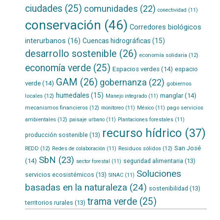
ciudades
(25)
comunidades
(22)
conectividad
(11)
conservación
(46)
Corredores biológicos
interurbanos
(16)
Cuencas hidrográficas
(15)
desarrollo sostenible
(26)
economía solidaria
(12)
economía verde
(25)
Espacios verdes
(14)
espacio
GAM
(26)
gobernanza
(22)
verde
(14)
gobiernos
humedales
(15)
manglar
(14)
locales
(12)
Manejo integrado
(11)
mecanismos financieros
(12)
pago servicios
monitoreo
(11)
México
(11)
ambientales
(12)
paisaje urbano
(11)
Plantaciones forestales
(11)
recurso hídrico
(37)
producción sostenible
(13)
San José
REDD
(12)
Residuos sólidos
(12)
Redes de colaboración
(11)
SbN
(23)
(14)
seguridad alimentaria
(13)
sector forestal
(11)
Soluciones
servicios ecosistémicos
(13)
SINAC
(11)
basadas en la naturaleza
(24)
sostenibilidad
(13)
trama verde
(25)
territorios rurales
(13)