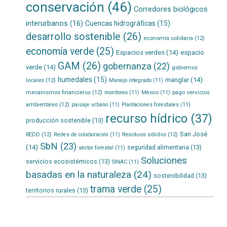
conservación
(46)
Corredores biológicos
interurbanos
(16)
Cuencas hidrográficas
(15)
desarrollo sostenible
(26)
economía solidaria
(12)
economía verde
(25)
Espacios verdes
(14)
espacio
GAM
(26)
gobernanza
(22)
verde
(14)
gobiernos
humedales
(15)
manglar
(14)
locales
(12)
Manejo integrado
(11)
mecanismos financieros
(12)
pago servicios
monitoreo
(11)
México
(11)
ambientales
(12)
paisaje urbano
(11)
Plantaciones forestales
(11)
recurso hídrico
(37)
producción sostenible
(13)
San José
REDD
(12)
Residuos sólidos
(12)
Redes de colaboración
(11)
SbN
(23)
(14)
seguridad alimentaria
(13)
sector forestal
(11)
Soluciones
servicios ecosistémicos
(13)
SINAC
(11)
basadas en la naturaleza
(24)
sostenibilidad
(13)
trama verde
(25)
territorios rurales
(13)