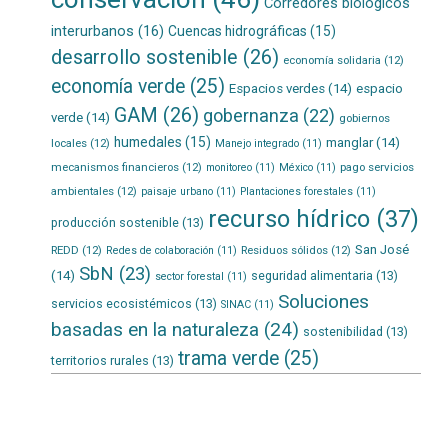
Corredores biológicos
interurbanos
(16)
Cuencas hidrográficas
(15)
desarrollo sostenible
(26)
economía solidaria
(12)
economía verde
(25)
Espacios verdes
(14)
espacio
GAM
(26)
gobernanza
(22)
verde
(14)
gobiernos
humedales
(15)
manglar
(14)
locales
(12)
Manejo integrado
(11)
mecanismos financieros
(12)
pago servicios
monitoreo
(11)
México
(11)
ambientales
(12)
paisaje urbano
(11)
Plantaciones forestales
(11)
recurso hídrico
(37)
producción sostenible
(13)
San José
REDD
(12)
Residuos sólidos
(12)
Redes de colaboración
(11)
SbN
(23)
(14)
seguridad alimentaria
(13)
sector forestal
(11)
Soluciones
servicios ecosistémicos
(13)
SINAC
(11)
basadas en la naturaleza
(24)
sostenibilidad
(13)
trama verde
(25)
territorios rurales
(13)