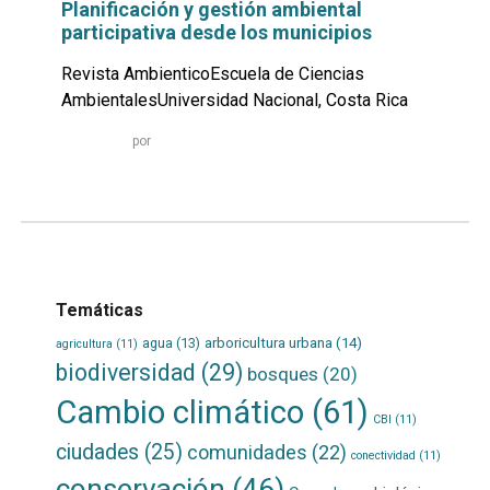
Planificación y gestión ambiental
participativa desde los municipios
Revista AmbienticoEscuela de Ciencias
AmbientalesUniversidad Nacional, Costa Rica
Leer
por
más...
Temáticas
agua
(13)
arboricultura urbana
(14)
agricultura
(11)
biodiversidad
(29)
bosques
(20)
Cambio climático
(61)
CBI
(11)
ciudades
(25)
comunidades
(22)
conectividad
(11)
conservación
(46)