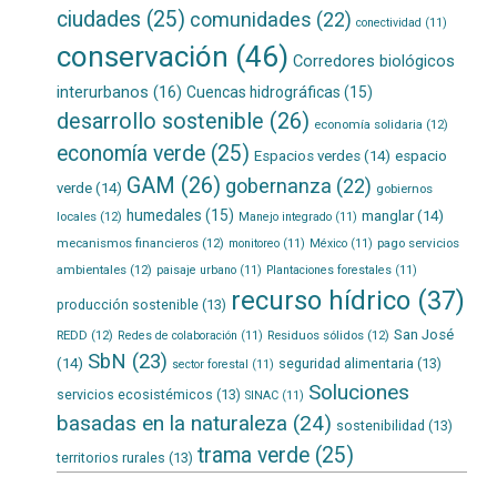
ciudades
(25)
comunidades
(22)
conectividad
(11)
conservación
(46)
Corredores biológicos
interurbanos
(16)
Cuencas hidrográficas
(15)
desarrollo sostenible
(26)
economía solidaria
(12)
economía verde
(25)
Espacios verdes
(14)
espacio
GAM
(26)
gobernanza
(22)
verde
(14)
gobiernos
humedales
(15)
manglar
(14)
locales
(12)
Manejo integrado
(11)
mecanismos financieros
(12)
pago servicios
monitoreo
(11)
México
(11)
ambientales
(12)
paisaje urbano
(11)
Plantaciones forestales
(11)
recurso hídrico
(37)
producción sostenible
(13)
San José
REDD
(12)
Residuos sólidos
(12)
Redes de colaboración
(11)
SbN
(23)
(14)
seguridad alimentaria
(13)
sector forestal
(11)
Soluciones
servicios ecosistémicos
(13)
SINAC
(11)
basadas en la naturaleza
(24)
sostenibilidad
(13)
trama verde
(25)
territorios rurales
(13)