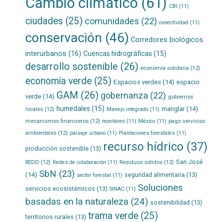
Cambio climático
(61)
CBI
(11)
ciudades
(25)
comunidades
(22)
conectividad
(11)
conservación
(46)
Corredores biológicos
interurbanos
(16)
Cuencas hidrográficas
(15)
desarrollo sostenible
(26)
economía solidaria
(12)
economía verde
(25)
Espacios verdes
(14)
espacio
GAM
(26)
gobernanza
(22)
verde
(14)
gobiernos
humedales
(15)
manglar
(14)
locales
(12)
Manejo integrado
(11)
mecanismos financieros
(12)
pago servicios
monitoreo
(11)
México
(11)
ambientales
(12)
paisaje urbano
(11)
Plantaciones forestales
(11)
recurso hídrico
(37)
producción sostenible
(13)
San José
REDD
(12)
Residuos sólidos
(12)
Redes de colaboración
(11)
SbN
(23)
(14)
seguridad alimentaria
(13)
sector forestal
(11)
Soluciones
servicios ecosistémicos
(13)
SINAC
(11)
basadas en la naturaleza
(24)
sostenibilidad
(13)
trama verde
(25)
territorios rurales
(13)