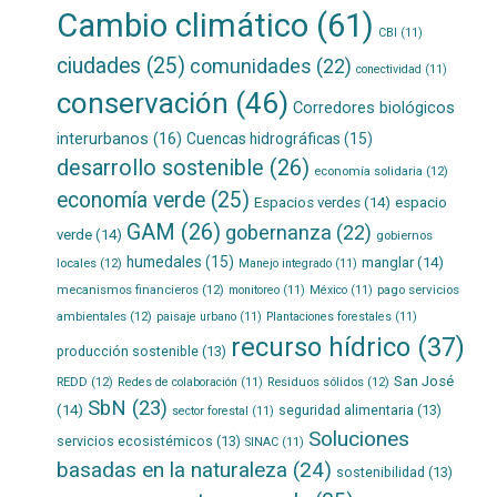
Cambio climático
(61)
CBI
(11)
ciudades
(25)
comunidades
(22)
conectividad
(11)
conservación
(46)
Corredores biológicos
interurbanos
(16)
Cuencas hidrográficas
(15)
desarrollo sostenible
(26)
economía solidaria
(12)
economía verde
(25)
Espacios verdes
(14)
espacio
GAM
(26)
gobernanza
(22)
verde
(14)
gobiernos
humedales
(15)
manglar
(14)
locales
(12)
Manejo integrado
(11)
mecanismos financieros
(12)
pago servicios
monitoreo
(11)
México
(11)
ambientales
(12)
paisaje urbano
(11)
Plantaciones forestales
(11)
recurso hídrico
(37)
producción sostenible
(13)
San José
REDD
(12)
Residuos sólidos
(12)
Redes de colaboración
(11)
SbN
(23)
(14)
seguridad alimentaria
(13)
sector forestal
(11)
Soluciones
servicios ecosistémicos
(13)
SINAC
(11)
basadas en la naturaleza
(24)
sostenibilidad
(13)