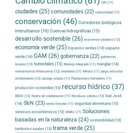
Cambio climático
(61)
CBI
(11)
ciudades
(25)
comunidades
(22)
conectividad
(11)
conservación
(46)
Corredores biológicos
interurbanos
(16)
Cuencas hidrográficas
(15)
desarrollo sostenible
(26)
economía solidaria
(12)
economía verde
(25)
Espacios verdes
(14)
espacio
GAM
(26)
gobernanza
(22)
verde
(14)
gobiernos
humedales
(15)
manglar
(14)
locales
(12)
Manejo integrado
(11)
mecanismos financieros
(12)
pago servicios
monitoreo
(11)
México
(11)
ambientales
(12)
paisaje urbano
(11)
Plantaciones forestales
(11)
recurso hídrico
(37)
producción sostenible
(13)
San José
REDD
(12)
Residuos sólidos
(12)
Redes de colaboración
(11)
SbN
(23)
(14)
seguridad alimentaria
(13)
sector forestal
(11)
Soluciones
servicios ecosistémicos
(13)
SINAC
(11)
basadas en la naturaleza
(24)
sostenibilidad
(13)
trama verde
(25)
territorios rurales
(13)