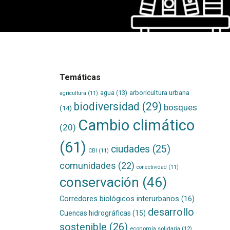
Temáticas
agua
(13)
arboricultura urbana
agricultura
(11)
biodiversidad
(29)
bosques
(14)
Cambio climático
(20)
(61)
ciudades
(25)
CBI
(11)
comunidades
(22)
conectividad
(11)
conservación
(46)
Corredores biológicos interurbanos
(16)
desarrollo
Cuencas hidrográficas
(15)
sostenible
(26)
economía solidaria
(12)