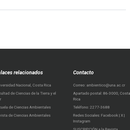
laces relacionados
Contacto
iversidad Nacional, Costa Rica
Correo:
ambientico@una.ac.cr
ultad de Ciencias de la Tierra y el
Apartado postal: 86-3000, Cost
r
Rica
cuela de Ciencias Ambientales
Teléfono:
2277-3688
vista de Ciencias Ambientales
Redes Sociales:
Facebook
|
X
|
Instagram
SUSCRIPCIÓN a la Revista