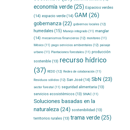
economía verde
(25)
Espacios verdes
GAM
(26)
(14)
espacio verde
(14)
gobernanza
(22)
gobiernos locales
(12)
humedales
(15)
manglar
Manejo integrado
(11)
(14)
mecanismos financieros
(12)
monitoreo
(11)
pago servicios ambientales
(12)
México
(11)
paisaje
producción
urbano
(11)
Plantaciones forestales
(11)
recurso hídrico
sostenible
(13)
(37)
REDD
(12)
Redes de colaboración
(11)
SbN
(23)
San José
(14)
Residuos sólidos
(12)
seguridad alimentaria
(13)
sector forestal
(11)
servicios ecosistémicos
(13)
SINAC
(11)
Soluciones basadas en la
naturaleza
(24)
sostenibilidad
(13)
trama verde
(25)
territorios rurales
(13)