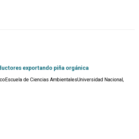
uctores exportando piña orgánica
coEscuela de Ciencias AmbientalesUniversidad Nacional,
Leer
más...