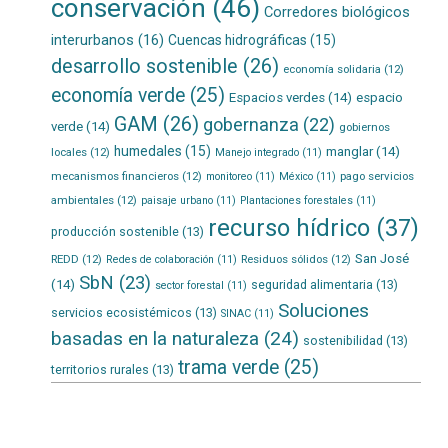
conservación
(46)
Corredores biológicos
interurbanos
(16)
Cuencas hidrográficas
(15)
desarrollo sostenible
(26)
economía solidaria
(12)
economía verde
(25)
Espacios verdes
(14)
espacio
GAM
(26)
gobernanza
(22)
verde
(14)
gobiernos
humedales
(15)
manglar
(14)
locales
(12)
Manejo integrado
(11)
mecanismos financieros
(12)
pago servicios
monitoreo
(11)
México
(11)
ambientales
(12)
paisaje urbano
(11)
Plantaciones forestales
(11)
recurso hídrico
(37)
producción sostenible
(13)
San José
REDD
(12)
Residuos sólidos
(12)
Redes de colaboración
(11)
SbN
(23)
(14)
seguridad alimentaria
(13)
sector forestal
(11)
Soluciones
servicios ecosistémicos
(13)
SINAC
(11)
basadas en la naturaleza
(24)
sostenibilidad
(13)
trama verde
(25)
territorios rurales
(13)