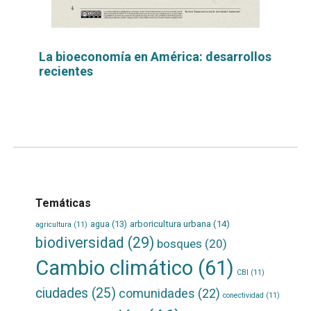
La bioeconomía en América: desarrollos
recientes
Leer
por
más...
Temáticas
agua
(13)
arboricultura urbana
(14)
agricultura
(11)
biodiversidad
(29)
bosques
(20)
Cambio climático
(61)
CBI
(11)
ciudades
(25)
comunidades
(22)
conectividad
(11)