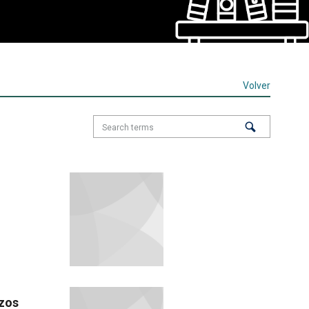
Volver
izos