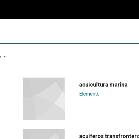
n
acuicultura marina
Elemento
acuíferos transfronter