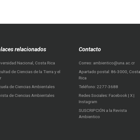
laces relacionados
Contacto
iversidad Nacional, Costa Rica
Correo:
ambientico@una.ac.cr
ultad de Ciencias de la Tierra y el
Apartado postal: 86-3000, Cost
r
Rica
cuela de Ciencias Ambientales
Teléfono:
2277-3688
vista de Ciencias Ambientales
Redes Sociales:
Facebook
|
X
|
Instagram
SUSCRIPCIÓN a la Revista
Ambientico