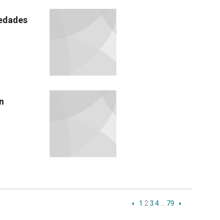
iedades
n
1
2
3
4
…
79