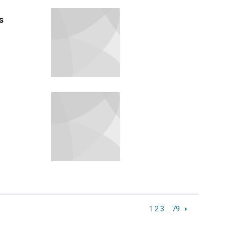
s
1
2
3
…
79