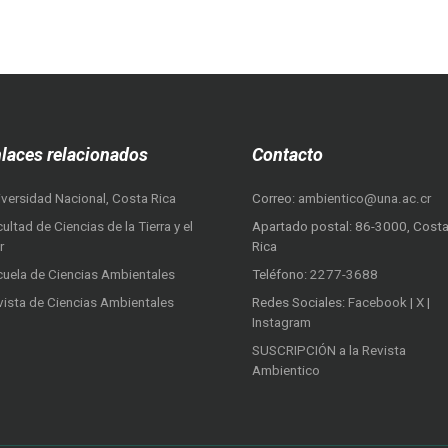
laces relacionados
Contacto
iversidad Nacional, Costa Rica
Correo:
ambientico@una.ac.cr
ultad de Ciencias de la Tierra y el
Apartado postal: 86-3000, Cost
r
Rica
cuela de Ciencias Ambientales
Teléfono:
2277-3688
vista de Ciencias Ambientales
Redes Sociales:
Facebook
|
X
|
Instagram
SUSCRIPCIÓN a la Revista
Ambientico