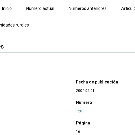
Inicio
Número actual
Números anteriores
Artícul
idades rurales
es
Fecha de publicación
2004-05-01
Número
128
Página
16