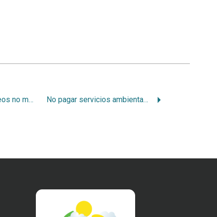
Monocultivos arbóreos no merecen pago de servicios ambientales
No pagar servicios ambientales a plantaciones forestales