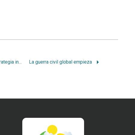
Falta considerar estrategia integrada y participación
La guerra civil global empieza