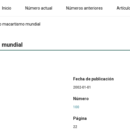
Inicio
Número actual
Números anteriores
Artícul
evo macartismo mundial
o mundial
Fecha de publicación
2002-01-01
Número
100
Página
22