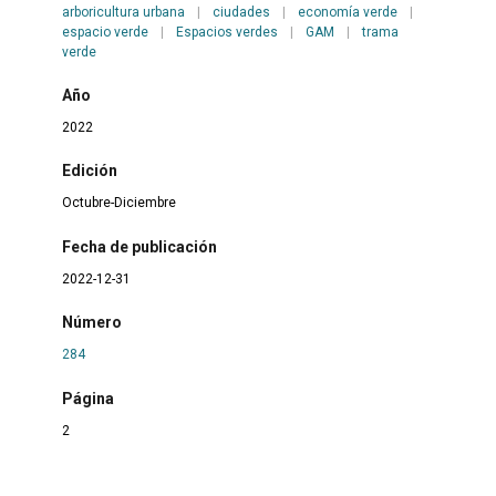
arboricultura urbana
|
ciudades
|
economía verde
|
espacio verde
|
Espacios verdes
|
GAM
|
trama
verde
Año
2022
Edición
Octubre-Diciembre
Fecha de publicación
2022-12-31
Número
284
Página
2