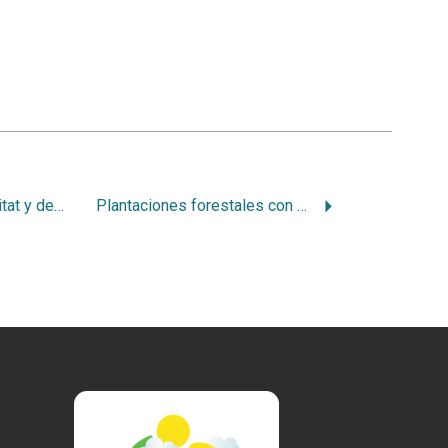
Destrucción del hábitat y desaparición de la lapa verde en Costa Rica
Plantaciones forestales con especies nativas para restaurar el hábitat de la lapa verde