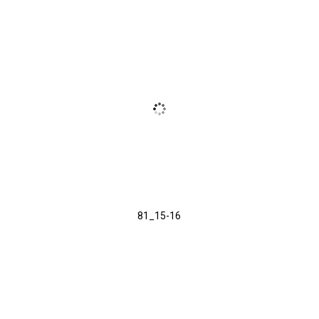
81_15-16