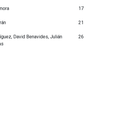
mora
17
rán
21
íguez, David Benavides, Julián
26
as