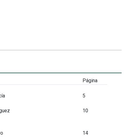
Página
cía
5
íguez
10
ro
14