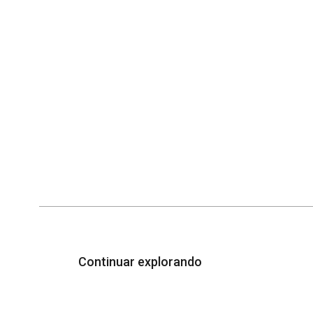
Continuar explorando
Volver a la lista de elementos