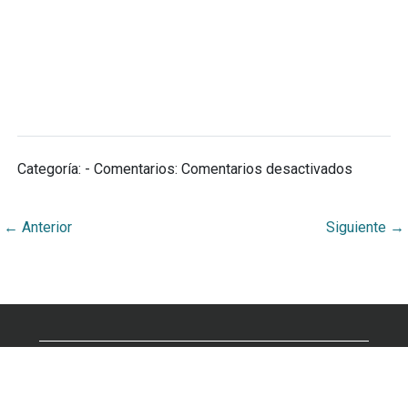
en
Categoría: - Comentarios:
Comentarios desactivados
Palabras
clave
←
Anterior
Siguiente
→
¿Publicar en la revista Ambientico?
Enlaces relacionados