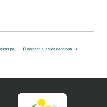
Servidumbres ecológicas para la protección ambiental en tierras privadas costarricenses
El derecho a la vida decorosa