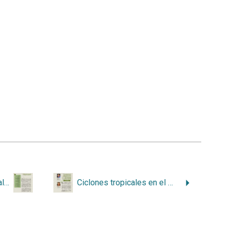
EDITORIAL: Cambio global: casos de estudio para Costa Rica
Ciclones tropicales en el mar Caribe, el océano Pacífico tropical del este y el Atlántico norte en el contexto del calentamiento global 1966-2023: distribuciones estacionales y tendencias temporales