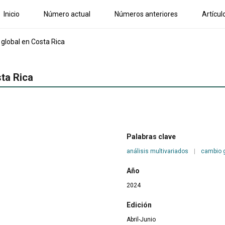
Inicio
Número actual
Números anteriores
Artícul
global en Costa Rica
ta Rica
Palabras clave
análisis multivariados
|
cambio g
Año
2024
Edición
Abril-Junio