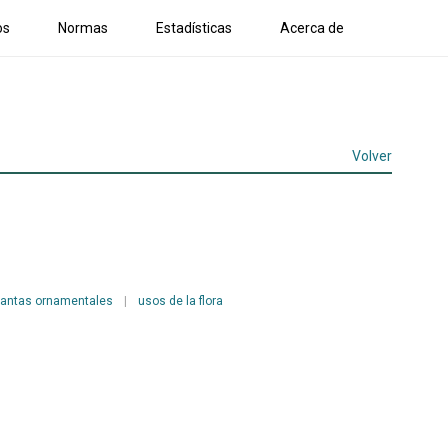
os
Normas
Estadísticas
Acerca de
Volver
lantas ornamentales
|
usos de la flora