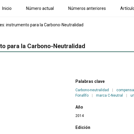
Inicio
Número actual
Números anteriores
Artícul
es: instrumento para la Carbono-Neutralidad
to para la Carbono-Neutralidad
Palabras clave
Carbono-neutralidad
|
compensac
Fonafifo
|
marca C-Neutral
|
u
Año
2014
Edición