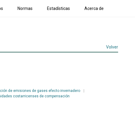
os
Normas
Estadísticas
Acerca de
Volver
ión de emisiones de gases efecto invernadero
|
nidades costarricenses de compensación