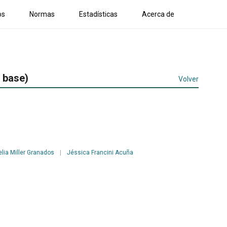
os
Normas
Estadísticas
Acerca de
a base)
Volver
lia Miller Granados
|
Jéssica Francini Acuña