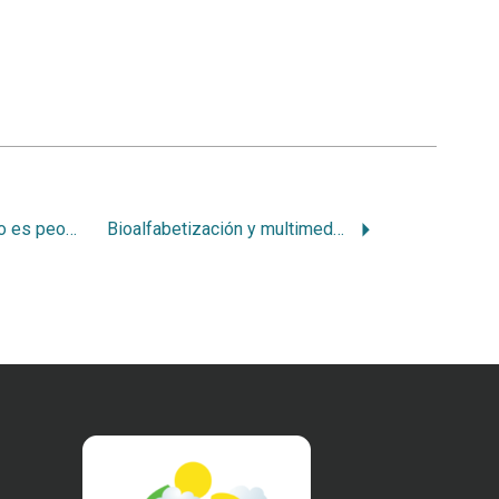
El desastre climático es peor para los pobres
Bioalfabetización y multimedios educativos