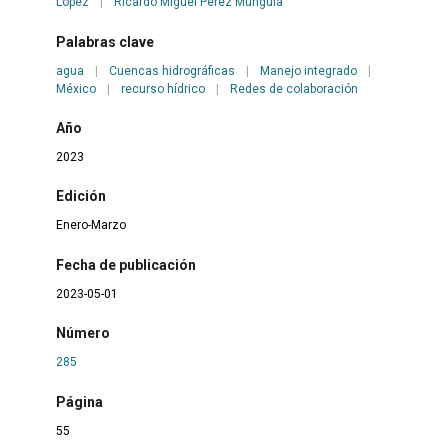
López
|
Ricardo Miguel Pérez Munguía
Palabras clave
agua
|
Cuencas hidrográficas
|
Manejo integrado
|
México
|
recurso hídrico
|
Redes de colaboración
Año
2023
Edición
Enero-Marzo
Fecha de publicación
2023-05-01
Número
285
Página
55