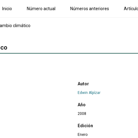
Inicio
Número actual
Números anteriores
Artícul
cambio climático
ico
Autor
Edwin Alpízar
Año
2008
Edición
Enero