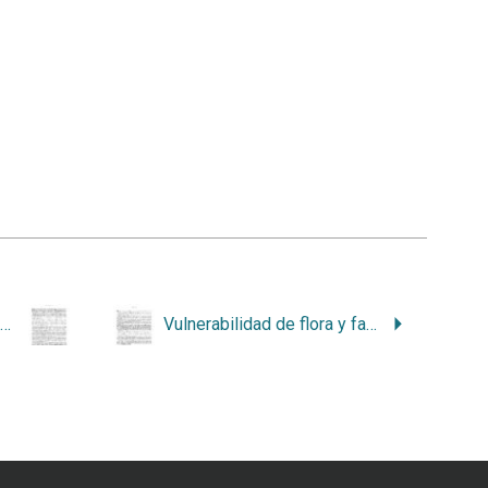
No bastan los esfuerzos del sector energía
Vulnerabilidad de flora y fauna ante cambio climático