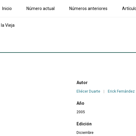
Inicio
Número actual
Números anteriores
Artícul
la Vieja
Autor
Eliécer Duarte
|
Erick Fernández
Año
2005
Edición
Diciembre