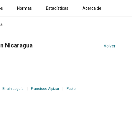
os
Normas
Estadísticas
Acerca de
ua
en Nicaragua
Volver
Efraín Leguía
|
Francisco Alpízar
|
Pablo