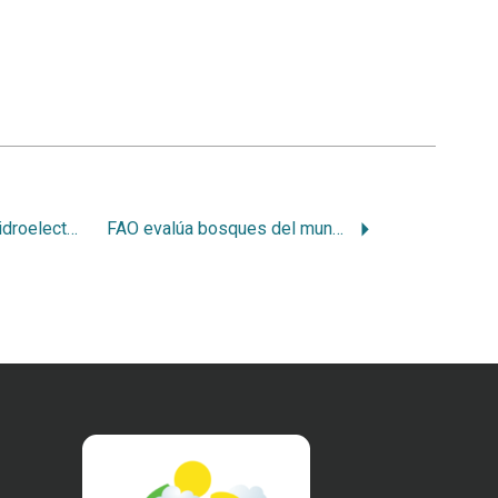
Articular bosque e hidroelectricidad para un desarrollo sostenible
FAO evalúa bosques del mundo