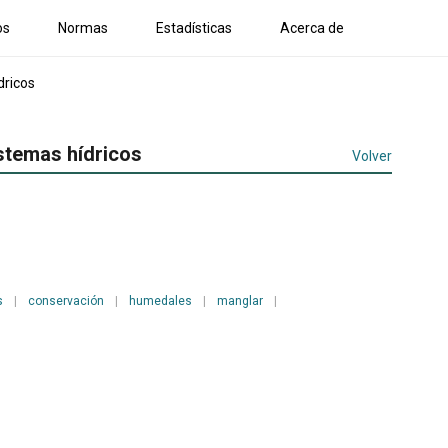
os
Normas
Estadísticas
Acerca de
dricos
istemas hídricos
Volver
s
|
conservación
|
humedales
|
manglar
|