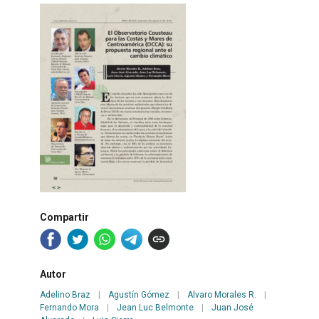
Compartir
Autor
Adelino Braz
|
Agustín Gómez
|
Alvaro Morales R.
|
Fernando Mora
|
Jean Luc Belmonte
|
Juan José