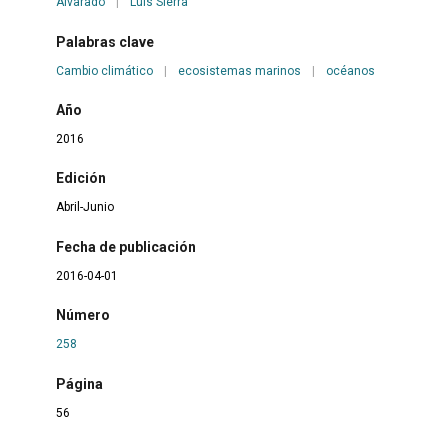
Alvarado
|
Luis Sierra
Palabras clave
Cambio climático
|
ecosistemas marinos
|
océanos
Año
2016
Edición
Abril-Junio
Fecha de publicación
2016-04-01
Número
258
Página
56