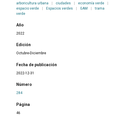
arboricultura urbana
|
ciudades
|
economía verde
|
espacio verde
|
Espacios verdes
|
GAM
|
trama
verde
Año
2022
Edición
Octubre-Diciembre
Fecha de publicación
2022-12-31
Número
284
Página
46