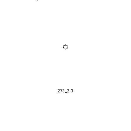
273_2-3