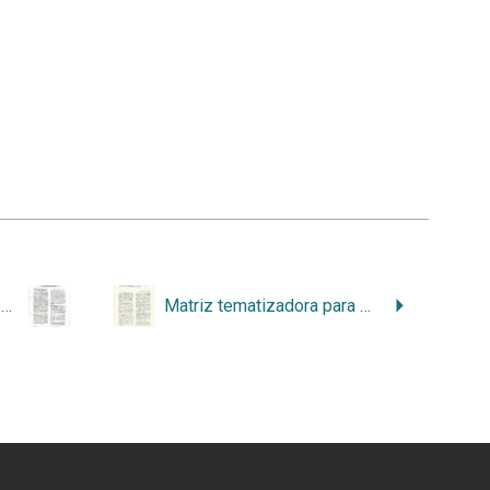
Ecología política del pejibaye (Bactris gasipaes HK) en la formación espacial de Sarapiquí
Matriz tematizadora para el estudio de la relación sociedad naturaleza