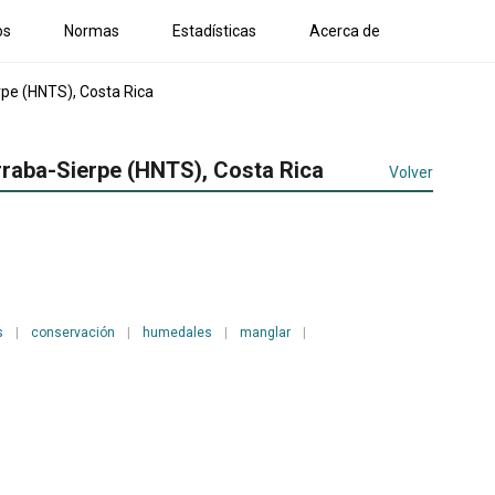
os
Normas
Estadísticas
Acerca de
rpe (HNTS), Costa Rica
érraba-Sierpe (HNTS), Costa Rica
Volver
s
|
conservación
|
humedales
|
manglar
|