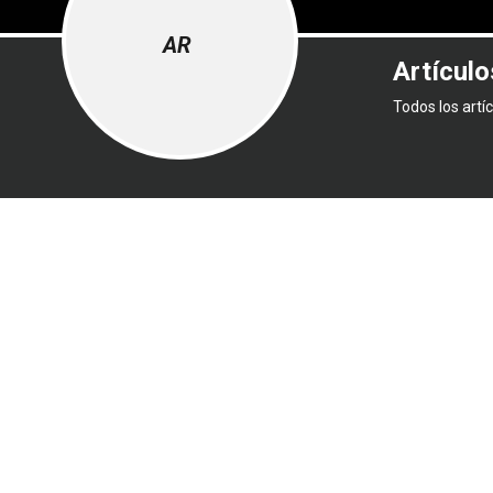
AR
Artícul
Todos los artí