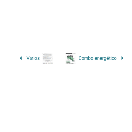
Varios
Combo energético
laces relacionados
Contacto
iversidad Nacional, Costa Rica
Correo:
ambientico@una.ac.cr
ultad de Ciencias de la Tierra y el
Apartado postal: 86-3000, Cost