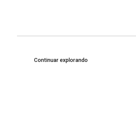
Continuar explorando
¿Publicar en la revista
En
Ambientico?
Un
Normas mínimas de publicación
Fac