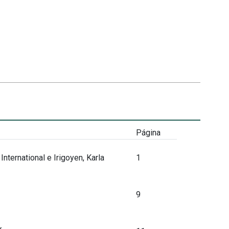
Página
nternational e Irigoyen, Karla
1
9