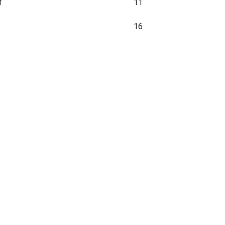
f
11
16