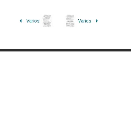
Varios
Varios
laces relacionados
Contacto
iversidad Nacional, Costa Rica
Correo:
ambientico@una.ac.cr
ultad de Ciencias de la Tierra y el
Apartado postal: 86-3000, Cost
r
Rica
cuela de Ciencias Ambientales
Teléfono:
2277-3688
vista de Ciencias Ambientales
Redes Sociales:
Facebook
|
X
|
Instagram
SUSCRIPCIÓN a la Revista