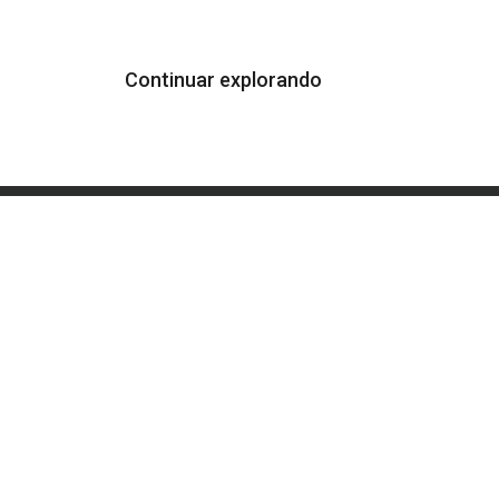
Continuar explorando
¿Publicar en la revista
En
Ambientico?
Un
Normas mínimas de publicación
Fac
Ma
Carta de originalidad
Es
Ejemplo de artículo original
Re