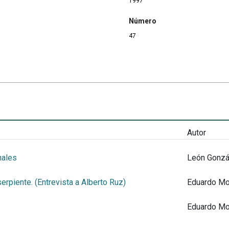
1997
Número
47
Autor
nales
León Gonzá
serpiente. (Entrevista a Alberto Ruz)
Eduardo Mo
Eduardo Mo