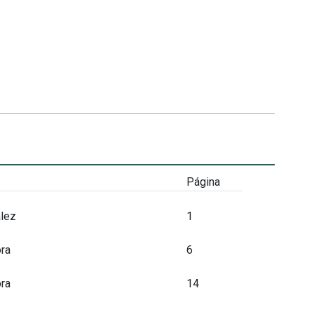
Página
lez
1
ra
6
ra
14