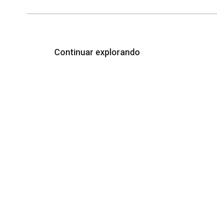
Continuar explorando
¿Publicar en la revista
En
Ambientico?
Un
Normas mínimas de publicación
Fac
Ma
Carta de originalidad
Es
Ejemplo de artículo original
Re