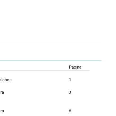
Página
lalobos
1
ra
3
ra
6