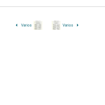
Varios
Varios
laces relacionados
Contacto
iversidad Nacional, Costa Rica
Correo:
ambientico@una.ac.cr
ultad de Ciencias de la Tierra y el
Apartado postal: 86-3000, Cost
r
Rica
cuela de Ciencias Ambientales
Teléfono:
2277-3688
vista de Ciencias Ambientales
Redes Sociales:
Facebook
|
X
|