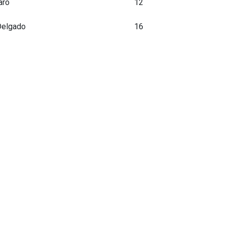
aro
12
Delgado
16