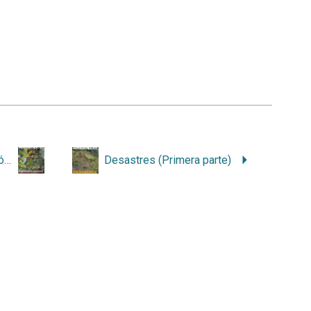
Agricultura orgánica reunión de lo diverso
Desastres (Primera parte)