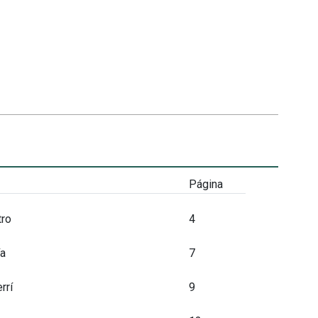
Página
tro
4
ía
7
rrí
9