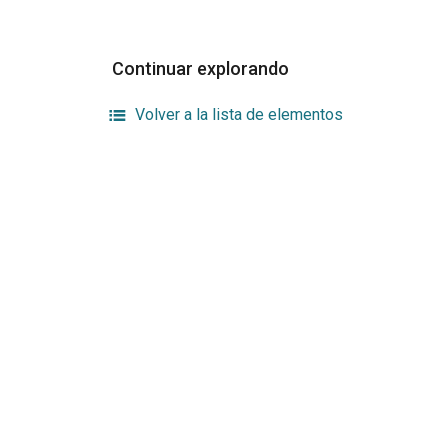
Continuar explorando
Volver a la lista de elementos
¿Publicar en la revista
En
Ambientico?
Un
Normas mínimas de publicación
Fac
Ma
Carta de originalidad
Es
Ejemplo de artículo original
Re