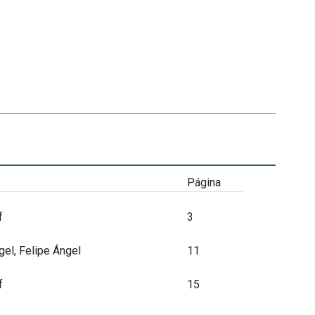
Página
f
3
el, Felipe Ángel
11
f
15