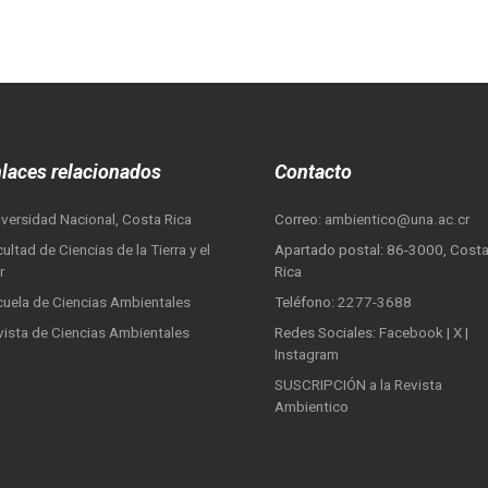
laces relacionados
Contacto
iversidad Nacional, Costa Rica
Correo:
ambientico@una.ac.cr
ultad de Ciencias de la Tierra y el
Apartado postal: 86-3000, Cost
r
Rica
cuela de Ciencias Ambientales
Teléfono:
2277-3688
vista de Ciencias Ambientales
Redes Sociales:
Facebook
|
X
|
Instagram
SUSCRIPCIÓN a la Revista
Ambientico