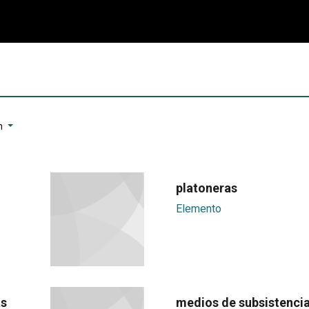
n
platoneras
Elemento
as
medios de subsistenci