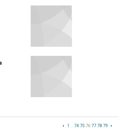
a
1
…
74
75
76
77
78
79