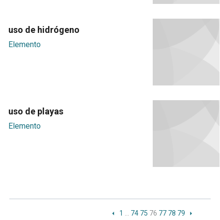
uso de hidrógeno
Elemento
uso de playas
Elemento
1
…
74
75
76
77
78
79